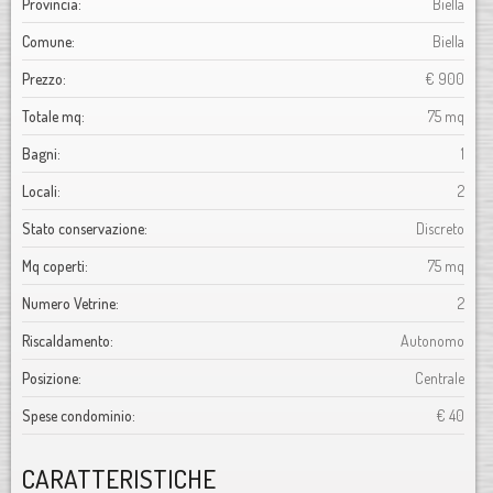
Provincia:
Biella
Comune:
Biella
Prezzo:
€ 900
Totale mq:
75 mq
Bagni:
1
Locali:
2
Stato conservazione:
Discreto
Mq coperti:
75 mq
Numero Vetrine:
2
Riscaldamento:
Autonomo
Posizione:
Centrale
Spese condominio:
€ 40
CARATTERISTICHE