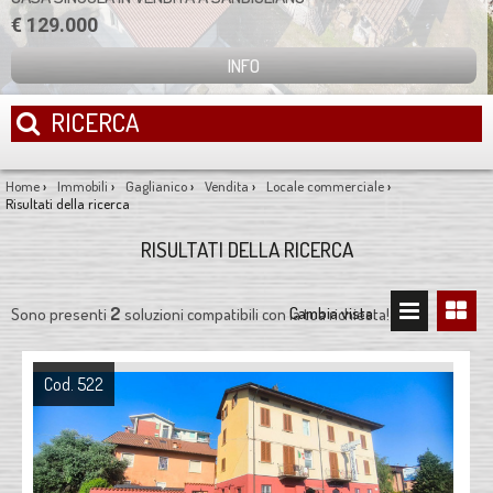
€ 129.000
INFO
RICERCA
Home
›
Immobili
›
Gaglianico
›
Vendita
›
Locale commerciale
›
Risultati della ricerca
RISULTATI DELLA RICERCA
2
Cambia vista:
Sono presenti
soluzioni compatibili con la tua richiesta!
Cod. 522