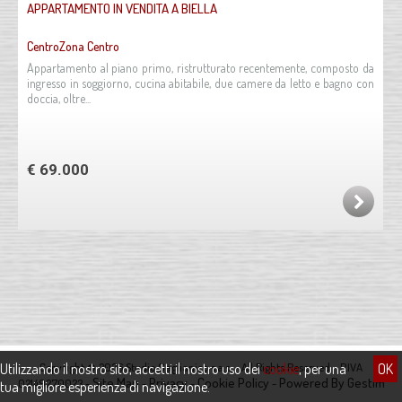
APPARTAMENTO IN VENDITA A BIELLA
CentroZona Centro
Appartamento al piano primo, ristrutturato recentemente, composto da
ingresso in soggiorno, cucina abitabile, due camere da letto e bagno con
doccia, oltre...
€ 69.000
Utilizzando il nostro sito, accetti il nostro uso dei
Copyright © 2026 Studio Gaglianico s.a.s. - All Rights Reserved - P.IVA
cookie
, per una
OK
Site Map
Privacy
Cookie Policy
Powered By Gestim
02149270023 -
-
-
-
tua migliore esperienza di navigazione.