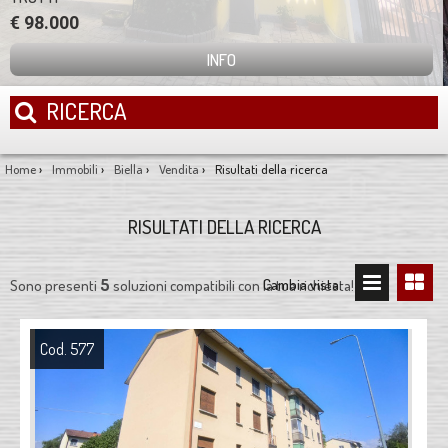
€ 98.000
INFO
RICERCA
Home
›
Immobili
›
Biella
›
Vendita
›
Risultati della ricerca
RISULTATI DELLA RICERCA
5
Cambia vista:
Sono presenti
soluzioni compatibili con la tua richiesta!
Cod. 577